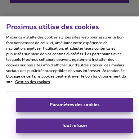
Proximus utilise des cookies
Proximus installe des cookies sur ses sites web pour assurer le bon
Conditions d'utilisation
Accessibility statement
fonctionnement de ceux-ci, améliorer votre expérience de
navigation, analyser l’utilisation, et adapter leurs contenus et
publicités sur base de vos centres d’intérêts. Les partenaires avec
lesquels Proximus collabore peuvent également installer des
cookies sur nos sites afin d’afficher sur d'autres sites ou des médias
sociaux des publicités susceptibles de vous intéresser. Attention, le
Tous droits réservés. ©
2026
Proximus
blocage de certains cookies peut entraver le bon fonctionnement du
site.
Gestion des cookies
Conditions générales, info consommateur
Liste des prix et tarifs
Accessibilité
Vie privée
Politique de gestion des cookies
Cookie manager
Coordonnées de l’entreprise
Paramètres des cookies
Ce site a été créé et est géré conformément au droit belge.
Boulevard du Roi Albert II 27 - B-1030 Bruxelles.
Tout refuser