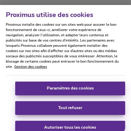
Proximus utilise des cookies
Proximus installe des cookies sur ses sites web pour assurer le bon
Conditions d'utilisation
Accessibility statement
fonctionnement de ceux-ci, améliorer votre expérience de
navigation, analyser l’utilisation, et adapter leurs contenus et
publicités sur base de vos centres d’intérêts. Les partenaires avec
lesquels Proximus collabore peuvent également installer des
cookies sur nos sites afin d’afficher sur d'autres sites ou des médias
sociaux des publicités susceptibles de vous intéresser. Attention, le
Tous droits réservés. ©
2026
Proximus
blocage de certains cookies peut entraver le bon fonctionnement du
site.
Gestion des cookies
Conditions générales, info consommateur
Liste des prix et tarifs
Accessibilité
Vie privée
Politique de gestion des cookies
Cookie manager
Coordonnées de l’entreprise
Paramètres des cookies
Ce site a été créé et est géré conformément au droit belge.
Boulevard du Roi Albert II 27 - B-1030 Bruxelles.
Tout refuser
Carrier & Wholesale Solutions
Autoriser tous les cookies
Proximus Group
|
Telindus