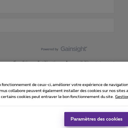
Conditions d'utilisation
Accessibility statement
 fonctionnement de ceux-ci, améliorer votre expérience de navigation, a
imus collabore peuvent également installer des cookies sur nos sites af
e certains cookies peut entraver le bon fonctionnement du site.
Gestio
Proximus
consommateur
Liste des prix et tarifs
Accessibilité
stion des cookies
Cookie manager
Coordonnées de l’entreprise
Ca
é conformément au droit belge.
Pr
Paramètres des cookies
 - B-1030 Bruxelles.
Jo