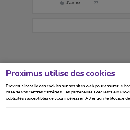
J'aime
Proximus utilise des cookies
Proximus installe des cookies sur ses sites web pour assurer le bon
base de vos centres d’intérêts. Les partenaires avec lesquels Prox
publicités susceptibles de vous intéresser. Attention, le blocage d
Tous droits réservés. ©
2026
Conditions générales, info 
Vie privée
Politique de ge
Ce site a été créé et est gér
Boulevard du Roi Albert II 27