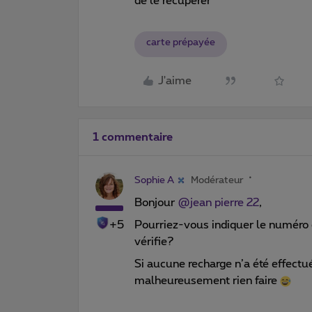
de le recuperer
carte prépayée
J'aime
1 commentaire
Sophie A
Modérateur
Bonjour
@jean pierre 22
,
+5
Pourriez-vous indiquer le numéro c
vérifie?
Si aucune recharge n’a été effectu
malheureusement rien faire