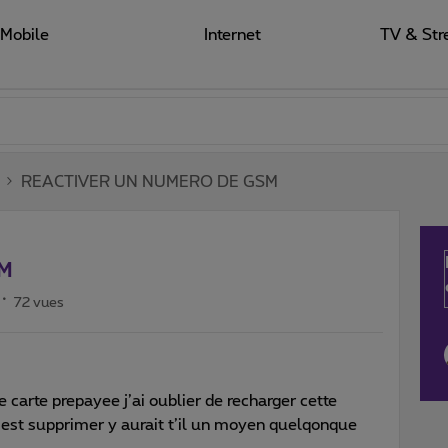
Mobile
Internet
TV & Str
REACTIVER UN NUMERO DE GSM
SM
72 vues
 carte prepayee j’ai oublier de recharger cette
est supprimer y aurait t’il un moyen quelqonque