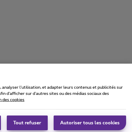
nalyser l’utilisation, et adapter leurs contenus et publicités sur
in d’afficher sur d'autres sites ou des médias sociaux des
n des cookies
rrier & Wholesale Solutions
oximus Group
|
Telindus
Tout refuser
Autoriser tous les cookies
bs
|
Sitemap