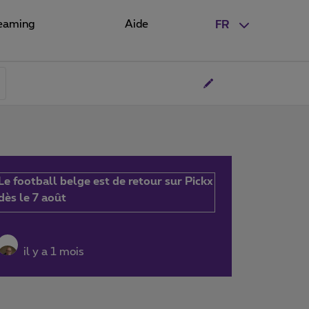
eaming
Aide
FR
Le football belge est de retour sur Pickx
dès le 7 août
il y a 1 mois