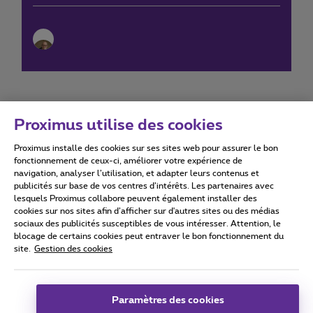
Proximus utilise des cookies
Proximus installe des cookies sur ses sites web pour assurer le bon
Conditions d'utilisation
Accessibility statement
fonctionnement de ceux-ci, améliorer votre expérience de
navigation, analyser l’utilisation, et adapter leurs contenus et
publicités sur base de vos centres d’intérêts. Les partenaires avec
lesquels Proximus collabore peuvent également installer des
cookies sur nos sites afin d’afficher sur d'autres sites ou des médias
sociaux des publicités susceptibles de vous intéresser. Attention, le
Tous droits réservés. ©
2026
Proximus
blocage de certains cookies peut entraver le bon fonctionnement du
site.
Gestion des cookies
Conditions générales, info consommateur
Liste des prix et tarifs
Accessibilité
Vie privée
Politique de gestion des cookies
Cookie manager
Coordonnées de l’entreprise
Paramètres des cookies
Ce site a été créé et est géré conformément au droit belge.