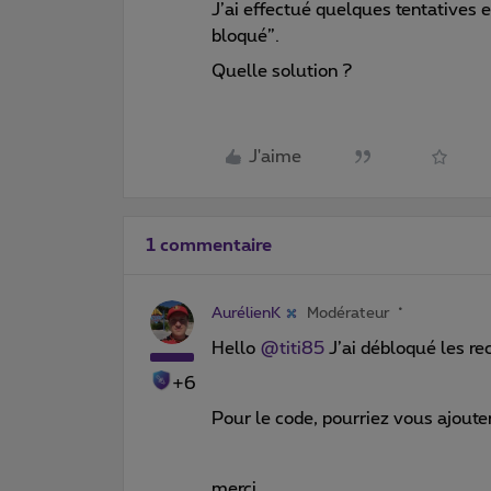
J’ai effectué quelques tentatives 
bloqué”.
Quelle solution ?
J'aime
1 commentaire
AurélienK
Modérateur
Hello
@titi85
J’ai débloqué les re
+6
Pour le code, pourriez vous ajouter
merci