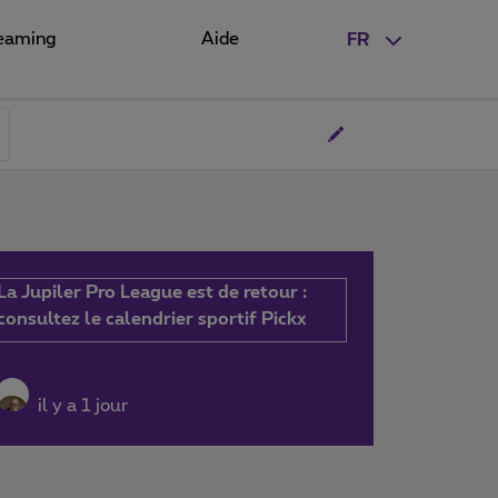
eaming
Aide
FR
La Jupiler Pro League est de retour :
consultez le calendrier sportif Pickx
il y a 1 jour