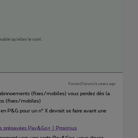
ublié qu'elles le sont.
Forum|Forum|4 years ago
s abnnoements (fixes/mobiles) vous perdez dès la
ros (fixes/mobiles)
en P&G pour un n° X devrait se faire avant une
tes prépayées Pay&Go+ | Proximus
onnement vers une carte Pay&Go+, vous devez