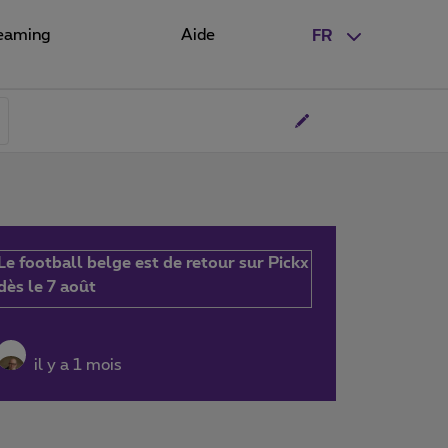
eaming
Aide
FR
Le football belge est de retour sur Pickx
dès le 7 août
il y a 1 mois