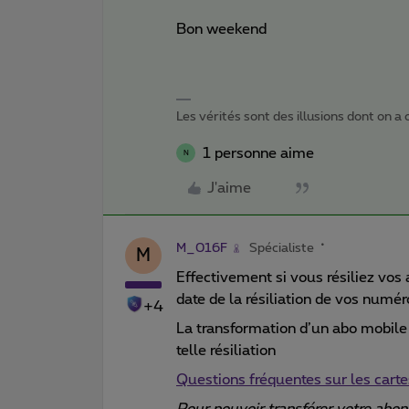
Bon weekend
Les vérités sont des illusions dont on a o
1 personne aime
N
J'aime
M_016F
Spécialiste
M
Effectivement si vous résiliez vo
date de la résiliation de vos numé
+4
La transformation d’un abo mobile 
telle résiliation
Questions fréquentes sur les car
Pour pouvoir transférer votre ab