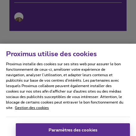
Proximus utilise des cookies
Proximus installe des cookies sur ses sites web pour assurer le bon
Conditions d'utilisation
Accessibility statement
fonctionnement de ceux-ci, améliorer votre expérience de
navigation, analyser l’utilisation, et adapter leurs contenus et
publicités sur base de vos centres d’intérêts. Les partenaires avec
lesquels Proximus collabore peuvent également installer des
cookies sur nos sites afin d’afficher sur d'autres sites ou des médias
sociaux des publicités susceptibles de vous intéresser. Attention, le
Tous droits réservés. ©
2026
Proximus
blocage de certains cookies peut entraver le bon fonctionnement du
site.
Gestion des cookies
Conditions générales, info consommateur
Liste des prix et tarifs
Accessibilité
Vie privée
Politique de gestion des cookies
Cookie manager
Coordonnées de l’entreprise
Paramètres des cookies
Ce site a été créé et est géré conformément au droit belge.