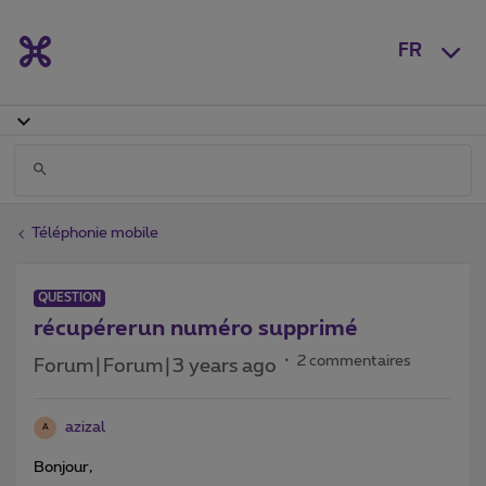
FR
Téléphonie mobile
QUESTION
récupérerun numéro supprimé
2 commentaires
Forum|Forum|3 years ago
azizal
A
Bonjour,