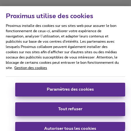
Proximus utilise des cookies
Proximus installe des cookies sur ses sites web pour assurer le bon
Conditions d'utilisation
Accessibility statement
fonctionnement de ceux-ci, améliorer votre expérience de
navigation, analyser l’utilisation, et adapter leurs contenus et
publicités sur base de vos centres d’intérêts. Les partenaires avec
lesquels Proximus collabore peuvent également installer des
cookies sur nos sites afin d’afficher sur d'autres sites ou des médias
sociaux des publicités susceptibles de vous intéresser. Attention, le
Tous droits réservés. ©
2026
Proximus
blocage de certains cookies peut entraver le bon fonctionnement du
site.
Gestion des cookies
Conditions générales, info consommateur
Liste des prix et tarifs
Accessibilité
Vie privée
Politique de gestion des cookies
Cookie manager
Coordonnées de l’entreprise
Paramètres des cookies
Ce site a été créé et est géré conformément au droit belge.
Boulevard du Roi Albert II 27 - B-1030 Bruxelles.
Tout refuser
Carrier & Wholesale Solutions
Autoriser tous les cookies
Proximus Group
|
Telindus