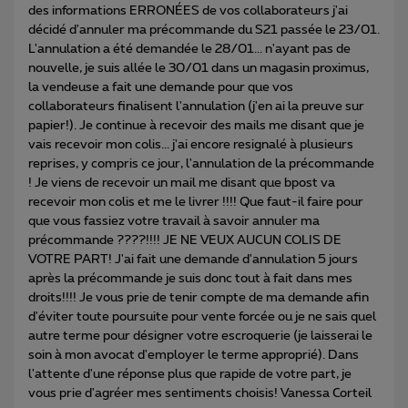
des informations ERRONÉES de vos collaborateurs j'ai
décidé d'annuler ma précommande du S21 passée le 23/01.
L'annulation a été demandée le 28/01... n'ayant pas de
nouvelle, je suis allée le 30/01 dans un magasin proximus,
la vendeuse a fait une demande pour que vos
collaborateurs finalisent l'annulation (j'en ai la preuve sur
papier!). Je continue à recevoir des mails me disant que je
vais recevoir mon colis... j'ai encore resignalé à plusieurs
reprises, y compris ce jour, l'annulation de la précommande
! Je viens de recevoir un mail me disant que bpost va
recevoir mon colis et me le livrer !!!! Que faut-il faire pour
que vous fassiez votre travail à savoir annuler ma
précommande ????!!!! JE NE VEUX AUCUN COLIS DE
VOTRE PART! J'ai fait une demande d'annulation 5 jours
après la précommande je suis donc tout à fait dans mes
droits!!!! Je vous prie de tenir compte de ma demande afin
d'éviter toute poursuite pour vente forcée ou je ne sais quel
autre terme pour désigner votre escroquerie (je laisserai le
soin à mon avocat d'employer le terme approprié). Dans
l'attente d'une réponse plus que rapide de votre part, je
vous prie d'agréer mes sentiments choisis! Vanessa Corteil