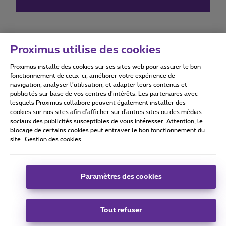
Proximus utilise des cookies
Proximus installe des cookies sur ses sites web pour assurer le bon
Conditions d'utilisation
Accessibility statement
fonctionnement de ceux-ci, améliorer votre expérience de
navigation, analyser l’utilisation, et adapter leurs contenus et
publicités sur base de vos centres d’intérêts. Les partenaires avec
lesquels Proximus collabore peuvent également installer des
cookies sur nos sites afin d’afficher sur d'autres sites ou des médias
sociaux des publicités susceptibles de vous intéresser. Attention, le
Tous droits réservés. ©
2026
Proximus
blocage de certains cookies peut entraver le bon fonctionnement du
site.
Gestion des cookies
Conditions générales, info consommateur
Liste des prix et tarifs
Accessibilité
Vie privée
Politique de gestion des cookies
Cookie manager
Coordonnées de l’entreprise
Paramètres des cookies
Ce site a été créé et est géré conformément au droit belge.
Boulevard du Roi Albert II 27 - B-1030 Bruxelles.
Tout refuser