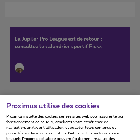
La Jupiler Pro League est de retour :
consultez le calendrier sportif Pickx
Proximus utilise des cookies
Proximus installe des cookies sur ses sites web pour assurer le bon
Conditions d'utilisation
Accessibility statement
fonctionnement de ceux-ci, améliorer votre expérience de
navigation, analyser l’utilisation, et adapter leurs contenus et
publicités sur base de vos centres d’intérêts. Les partenaires avec
lesquels Proximus collabore peuvent également installer des