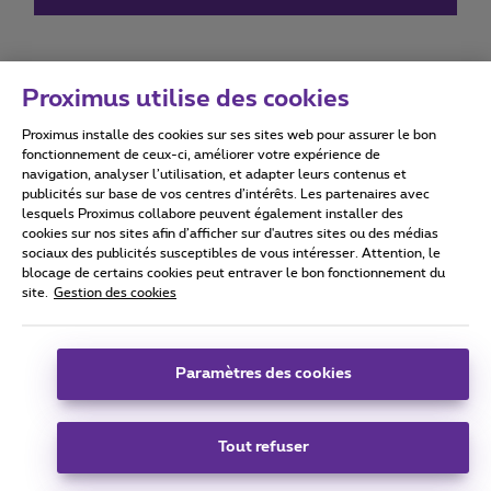
Proximus utilise des cookies
Proximus installe des cookies sur ses sites web pour assurer le bon
Conditions d'utilisation
Accessibility statement
fonctionnement de ceux-ci, améliorer votre expérience de
navigation, analyser l’utilisation, et adapter leurs contenus et
publicités sur base de vos centres d’intérêts. Les partenaires avec
lesquels Proximus collabore peuvent également installer des
cookies sur nos sites afin d’afficher sur d'autres sites ou des médias
sociaux des publicités susceptibles de vous intéresser. Attention, le
Tous droits réservés. ©
2026
Proximus
blocage de certains cookies peut entraver le bon fonctionnement du
site.
Gestion des cookies
Conditions générales, info consommateur
Liste des prix et tarifs
Accessibilité
Vie privée
Politique de gestion des cookies
Cookie manager
Coordonnées de l’entreprise
Paramètres des cookies
Ce site a été créé et est géré conformément au droit belge.
Boulevard du Roi Albert II 27 - B-1030 Bruxelles.
Tout refuser