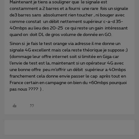
Maintenant je tiens a souligner que le signale est
constamment a 2 barres et a fourni une rare fois un signale
de3 barres sans absolument rien toucher , ni bouger avec
comme constat un débit nettement supérieur c-a-d 35-
40mbps au lieu des 20-25 ce qui reste un gain intéressant
quand on doit DL de gros volume de donnée en GO.
Sinon si je fais le test orange via adresse il me donne un
signale 4G excellent mais cela reste théorique je suppose ;)
(dommage leur offre internet soit si limitée en Giga car
l’envie de test est la, maintenant si un opérateur 4G avec
une bonne offre peu m’offrir un débit supérieur a 40mbps
franchement cela donne envie passer le cap après tout en
France certain en campagne on bien du +60mbps pourquoi
pas nous ???? ) .