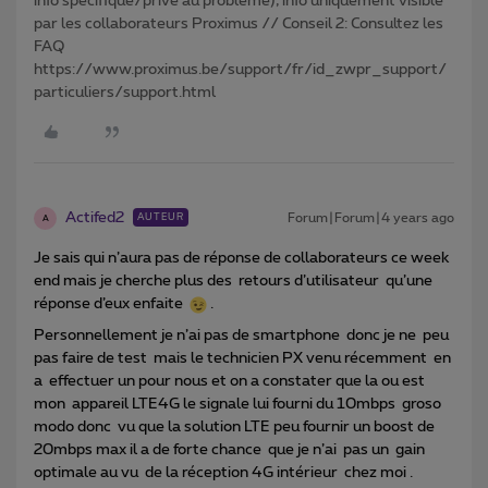
info spécifique/privé au problème), info uniquement visible
par les collaborateurs Proximus // Conseil 2: Consultez les
FAQ
https://www.proximus.be/support/fr/id_zwpr_support/
particuliers/support.html
Actifed2
Forum|Forum|4 years ago
AUTEUR
A
Je sais qui n’aura pas de réponse de collaborateurs ce week
end mais je cherche plus des retours d’utilisateur qu’une
réponse d’eux enfaite
.
Personnellement je n’ai pas de smartphone donc je ne peu
pas faire de test mais le technicien PX venu récemment en
a effectuer un pour nous et on a constater que la ou est
mon appareil LTE4G le signale lui fourni du 10mbps groso
modo donc vu que la solution LTE peu fournir un boost de
20mbps max il a de forte chance que je n’ai pas un gain
optimale au vu de la réception 4G intérieur chez moi .