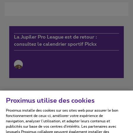
La Jupiler Pro League est de retour :
consultez le calendrier sportif Pickx
Proximus utilise des cookies
Proximus installe des cookies sur ses sites web pour assurer le bon
Conditions d'utilisation
Accessibility statement
fonctionnement de ceux-ci, améliorer votre expérience de
navigation, analyser l’utilisation, et adapter leurs contenus et
publicités sur base de vos centres d’intérêts. Les partenaires avec
lesquels Proximus collabore peuvent également installer des