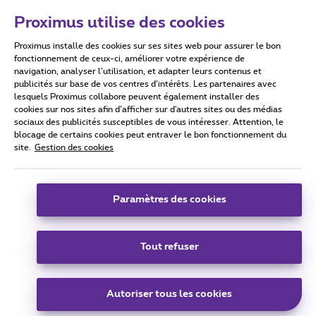
Proximus utilise des cookies
Proximus installe des cookies sur ses sites web pour assurer le bon
Conditions d'utilisation
Accessibility statement
fonctionnement de ceux-ci, améliorer votre expérience de
navigation, analyser l’utilisation, et adapter leurs contenus et
publicités sur base de vos centres d’intérêts. Les partenaires avec
lesquels Proximus collabore peuvent également installer des
cookies sur nos sites afin d’afficher sur d'autres sites ou des médias
sociaux des publicités susceptibles de vous intéresser. Attention, le
Tous droits réservés. ©
2026
Proximus
blocage de certains cookies peut entraver le bon fonctionnement du
site.
Gestion des cookies
Conditions générales, info consommateur
Liste des prix et tarifs
Accessibilité
Vie privée
Politique de gestion des cookies
Cookie manager
Coordonnées de l’entreprise
Paramètres des cookies
Ce site a été créé et est géré conformément au droit belge.
Boulevard du Roi Albert II 27 - B-1030 Bruxelles.
Tout refuser
Carrier & Wholesale Solutions
Autoriser tous les cookies
Proximus Group
|
Telindus
Jobs
|
Sitemap