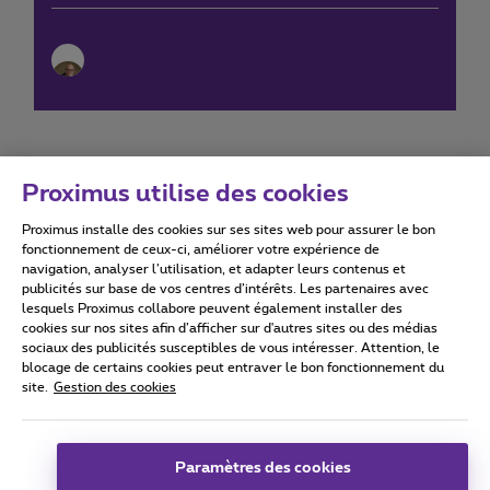
Proximus utilise des cookies
Proximus installe des cookies sur ses sites web pour assurer le bon
Conditions d'utilisation
Accessibility statement
fonctionnement de ceux-ci, améliorer votre expérience de
navigation, analyser l’utilisation, et adapter leurs contenus et
publicités sur base de vos centres d’intérêts. Les partenaires avec
lesquels Proximus collabore peuvent également installer des
cookies sur nos sites afin d’afficher sur d'autres sites ou des médias
sociaux des publicités susceptibles de vous intéresser. Attention, le
Tous droits réservés. ©
2026
Proximus
blocage de certains cookies peut entraver le bon fonctionnement du
site.
Gestion des cookies
Conditions générales, info consommateur
Liste des prix et tarifs
Accessibilité
Vie privée
Politique de gestion des cookies
Cookie manager
Coordonnées de l’entreprise
Paramètres des cookies
Ce site a été créé et est géré conformément au droit belge.