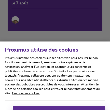
le 7 août
Proximus utilise des cookies
Proximus installe des cookies sur ses sites web pour assurer le bon
Conditions d'utilisation
Accessibility statement
fonctionnement de ceux-ci, améliorer votre expérience de
navigation, analyser l’utilisation, et adapter leurs contenus et
publicités sur base de vos centres d’intérêts. Les partenaires avec
lesquels Proximus collabore peuvent également installer des
cookies sur nos sites afin d’afficher sur d'autres sites ou des médias
sociaux des publicités susceptibles de vous intéresser. Attention, le
Tous droits réservés. ©
2026
Proximus
blocage de certains cookies peut entraver le bon fonctionnement du
site.
Gestion des cookies
Conditions générales, info consommateur
Liste des prix et tarifs
Accessibilité
Vie privée
Politique de gestion des cookies
Cookie manager
Coordonnées de l’entreprise