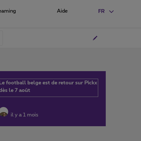
eaming
Aide
FR
Le football belge est de retour sur Pickx
dès le 7 août
il y a 1 mois