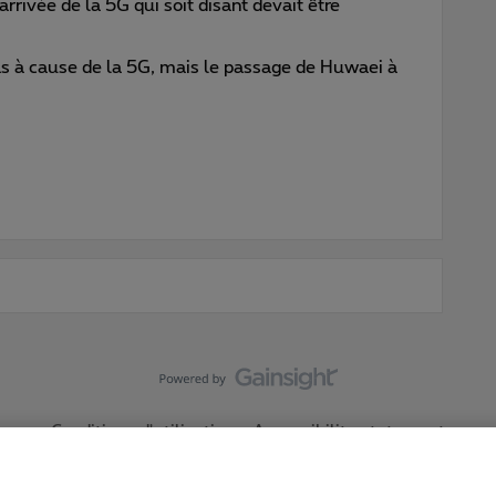
’arrivée de la 5G qui soit disant devait être
s à cause de la 5G, mais le passage de Huwaei à
Conditions d'utilisation
Accessibility statement