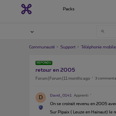
Packs
Communauté
Support
Téléphonie mobile
RÉPONDU
retour en 2005
Forum|Forum|11 months ago
3 commenta
David_0141
Apprenti
D
On se croirait revenu en 2005 ave
Sur Pipaix ( Leuze en Hainaut) le