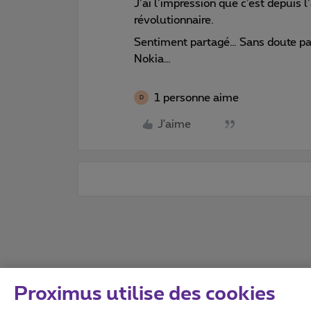
J’ai l’impression que c’est depuis l
révolutionnaire.
Sentiment partagé… Sans doute pa
Nokia…
1 personne aime
D
J'aime
Proximus utilise des cookies