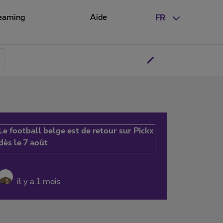
eaming
Aide
FR
Le football belge est de retour sur Pickx
dès le 7 août
il y a 1 mois