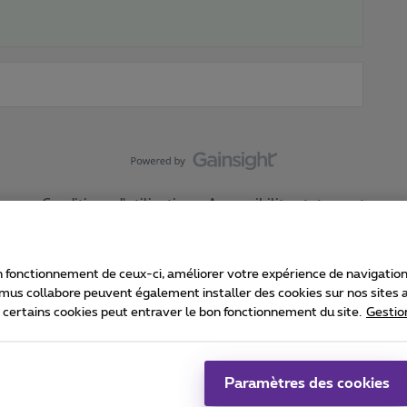
Conditions d'utilisation
Accessibility statement
 fonctionnement de ceux-ci, améliorer votre expérience de navigation, a
imus collabore peuvent également installer des cookies sur nos sites af
e certains cookies peut entraver le bon fonctionnement du site.
Gestio
Proximus
consommateur
Liste des prix et tarifs
Accessibilité
stion des cookies
Cookie manager
Coordonnées de l’entreprise
Ca
é conformément au droit belge.
Pr
Paramètres des cookies
 - B-1030 Bruxelles.
Jo