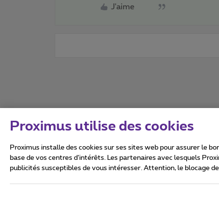
J'aime
Proximus utilise des cookies
Proximus installe des cookies sur ses sites web pour assurer le bon
base de vos centres d’intérêts. Les partenaires avec lesquels Prox
publicités susceptibles de vous intéresser. Attention, le blocage d
Tous droits réservés. ©
2026
Conditions générales, info 
Vie privée
Politique de ge
Ce site a été créé et est gér
Boulevard du Roi Albert II 27