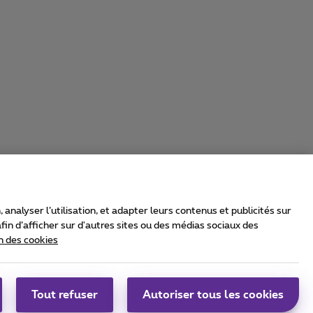
nalyser l’utilisation, et adapter leurs contenus et publicités sur
in d’afficher sur d'autres sites ou des médias sociaux des
n des cookies
rrier & Wholesale Solutions
oximus Group
|
Telindus
Tout refuser
Autoriser tous les cookies
bs
|
Sitemap