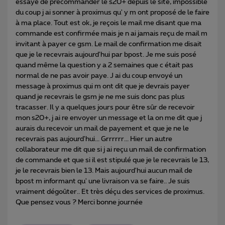
essayé de precommander le s20+ depuis le site, impossible
du coup j ai sonner à proximus qu' y m ont proposé de le faire
à ma place. Tout est ok, je reçois le mail me disant que ma
commande est confirmée mais je n ai jamais reçu de mail m
invitant à payer ce gsm. Le mail de confirmation me disait
que je le recevrais aujourd'hui par bpost. Je me suis posé
quand même la question y a 2 semaines que c était pas
normal de ne pas avoir paye. J ai du coup envoyé un
message à proximus qui m ont dit que je devrais payer
quand je recevrais le gsm je ne me suis donc pas plus
tracasser. Il y a quelques jours pour être sûr de recevoir
mon s20+, j ai re envoyer un message et la on me dit que j
aurais du recevoir un mail de payement et que je ne le
recevrais pas aujourd'hui... Grrrrrr... Hier un autre
collaborateur me dit que si j ai reçu un mail de confirmation
de commande et que si il est stipulé que je le recevrais le 13,
je le recevrais bien le 13. Mais aujourd'hui aucun mail de
bpost m informant qu' une livraison va se faire.. Je suis
vraiment dégoûter.. Et très déçu des services de proximus.
Que pensez vous ? Merci bonne journée