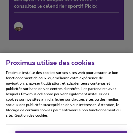
consultez le calendrier sportif Pickx
Proximus utilise des cookies
Proximus installe des cookies sur ses sites web pour assurer le bon
Conditions d'utilisation
Accessibility statement
fonctionnement de ceux-ci, améliorer votre expérience de
navigation, analyser l’utilisation, et adapter leurs contenus et
publicités sur base de vos centres d’intérêts. Les partenaires avec
lesquels Proximus collabore peuvent également installer des
cookies sur nos sites afin d’afficher sur d'autres sites ou des médias
sociaux des publicités susceptibles de vous intéresser. Attention, le
Tous droits réservés. ©
2026
Proximus
blocage de certains cookies peut entraver le bon fonctionnement du
site.
Gestion des cookies
Conditions générales, info consommateur
Liste des prix et tarifs
Accessibilité
Vie privée
Politique de gestion des cookies
Cookie manager