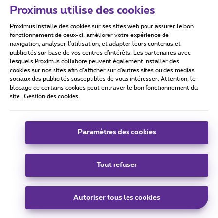
Proximus utilise des cookies
Proximus installe des cookies sur ses sites web pour assurer le bon
Conditions d'utilisation
Accessibility statement
fonctionnement de ceux-ci, améliorer votre expérience de
navigation, analyser l’utilisation, et adapter leurs contenus et
publicités sur base de vos centres d’intérêts. Les partenaires avec
lesquels Proximus collabore peuvent également installer des
cookies sur nos sites afin d’afficher sur d'autres sites ou des médias
sociaux des publicités susceptibles de vous intéresser. Attention, le
Tous droits réservés. ©
2026
Proximus
blocage de certains cookies peut entraver le bon fonctionnement du
site.
Gestion des cookies
Conditions générales, info consommateur
Liste des prix et tarifs
Accessibilité
Vie privée
Politique de gestion des cookies
Cookie manager
Coordonnées de l’entreprise
Paramètres des cookies
Ce site a été créé et est géré conformément au droit belge.
Boulevard du Roi Albert II 27 - B-1030 Bruxelles.
Tout refuser
Carrier & Wholesale Solutions
Autoriser tous les cookies
Proximus Group
|
Telindus
Jobs
|
Sitemap