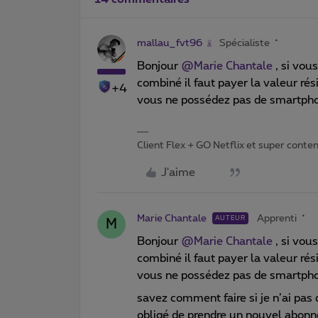
mallau_fvt96
Spécialiste
Bonjour
@Marie Chantale
, si vou
combiné il faut payer la valeur ré
+4
vous ne possédez pas de smartphon
Client Flex + GO Netflix et super content 
J'aime
Marie Chantale
Apprenti
AUTEUR
M
Bonjour
@Marie Chantale
, si vou
combiné il faut payer la valeur ré
vous ne possédez pas de smartphon
savez comment faire si je n’ai pas
obligé de prendre un nouvel abon