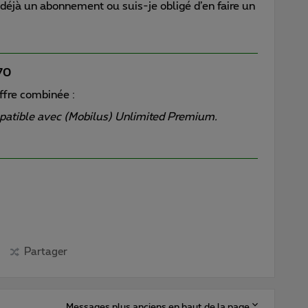
 déjà un abonnement ou suis-je obligé d’en faire un
i70
offre combinée :
atible avec (Mobilus) Unlimited Premium.
Partager
Messages plus anciens en haut de la page