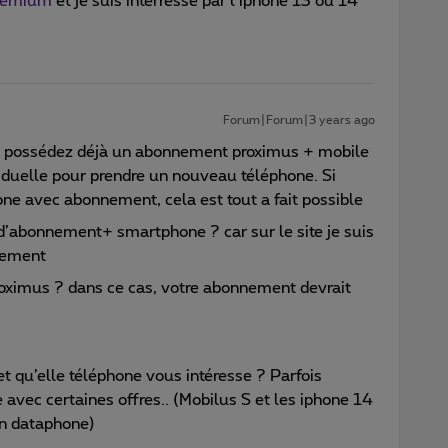
Premium
et je suis intérréssé par l iphone 13 ou 14
Forum|Forum|3 years ago
s possédez déjà un abonnement proximus + mobile
siduelle pour prendre un nouveau téléphone. Si
e avec abonnement, cela est tout a fait possible
 d’abonnement+ smartphone ? car sur le site je suis
nement
oximus ? dans ce cas, votre abonnement devrait
qu’elle téléphone vous intéresse ? Parfois
avec certaines offres.. (Mobilus S et les iphone 14
en dataphone)