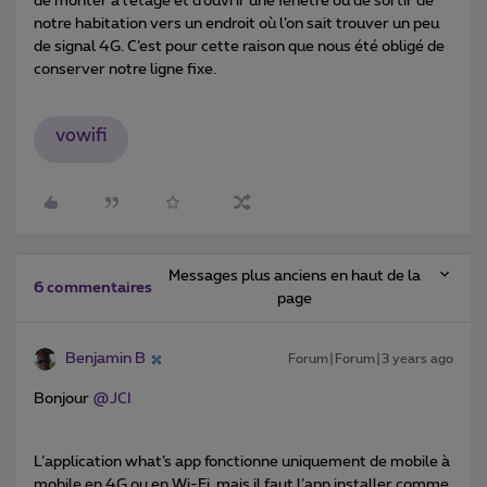
de monter à l’étage et d’ouvrir une fenêtre ou de sortir de
notre habitation vers un endroit où l’on sait trouver un peu
de signal 4G. C’est pour cette raison que nous été obligé de
conserver notre ligne fixe.
vowifi
Messages plus anciens en haut de la
6 commentaires
page
Benjamin B
Forum|Forum|3 years ago
Bonjour
@JCI
L’application what’s app fonctionne uniquement de mobile à
mobile en 4G ou en Wi-Fi, mais il faut l’app installer comme