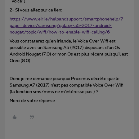
“Voice”).
2- Si vous allez sur ce lien:
https://www.eir.ie/helpandsupport/smartphonehelp/?
page=device/samsung/galaxy-a5-2017-android-
nougat/topic/wifi/how-to-enable-wifi-calling/6
Vous constaterez qu’en Irlande, le Voice Over Wifi est
possible avec un Samsung A5 (2017) disposant d’un Os
Android Nougat (7.0) or mon Os est plus récent puisqu’il est
Oreo (8.0).
Donc je me demande pourquoi Proximus décrète que le
Samsung A7 (2017) n’est pas compatible Voice Over Wifi
(la fonction sms/mms ne m’intéresse pas ) ?
Merci de votre réponse