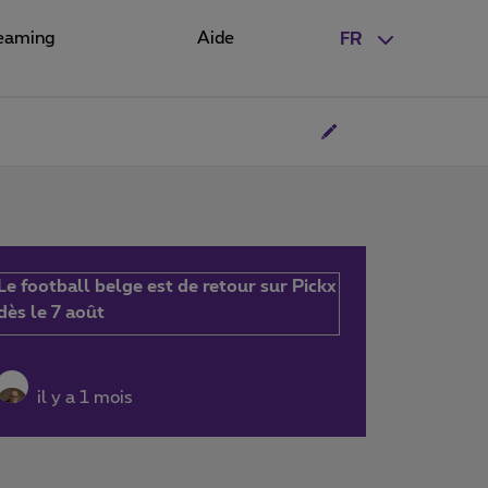
eaming
Aide
FR
Le football belge est de retour sur Pickx
dès le 7 août
il y a 1 mois