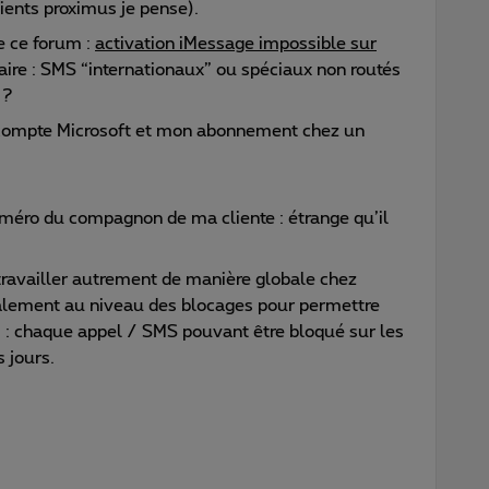
ients proximus je pense).
e ce forum :
activation iMessage impossible sur
laire : SMS “internationaux” ou spéciaux non routés
 ?
n compte Microsoft et mon abonnement chez un
ro du compagnon de ma cliente : étrange qu’il
 travailler autrement de manière globale chez
obalement au niveau des blocages pour permettre
s : chaque appel / SMS pouvant être bloqué sur les
s jours.