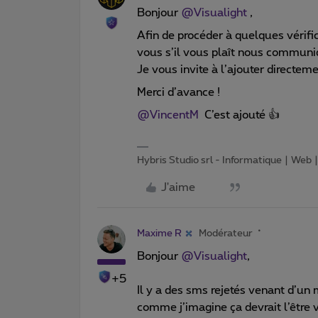
Bonjour ​
@Visualight
,
Afin de procéder à quelques vérifi
vous s’il vous plaît nous commun
Je vous invite à l’ajouter directem
Merci d’avance !
@VincentM
C’est ajouté 👍
Hybris Studio srl - Informatique | Web
J'aime
Maxime R
Modérateur
Bonjour ​
@Visualight
,
+5
Il y a des sms rejetés venant d’u
comme j’imagine ça devrait l’être 