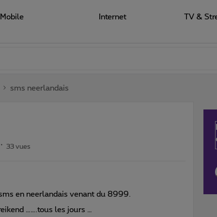
Mobile
Internet
TV & Str
sms neerlandais
33 vues
n sms en neerlandais venant du 8999.
eikend …….tous les jours …