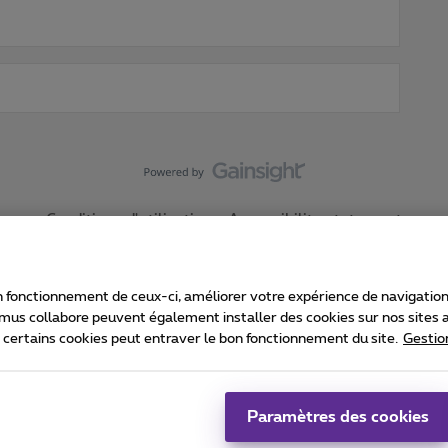
Conditions d'utilisation
Accessibility statement
 fonctionnement de ceux-ci, améliorer votre expérience de navigation, a
imus collabore peuvent également installer des cookies sur nos sites af
e certains cookies peut entraver le bon fonctionnement du site.
Gestio
Proximus
consommateur
Liste des prix et tarifs
Accessibilité
stion des cookies
Cookie manager
Coordonnées de l’entreprise
Ca
é conformément au droit belge.
Pr
Paramètres des cookies
 - B-1030 Bruxelles.
Jo