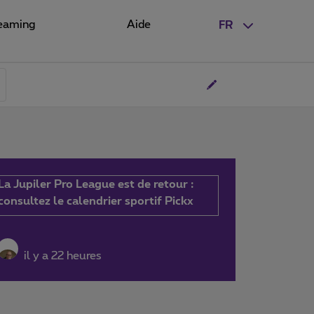
eaming
Aide
FR
La Jupiler Pro League est de retour :
consultez le calendrier sportif Pickx
il y a 22 heures