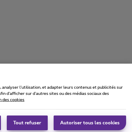
nalyser l’utilisation, et adapter leurs contenus et publicités sur
in d’afficher sur d'autres sites ou des médias sociaux des
n des cookies
rrier & Wholesale Solutions
oximus Group
|
Telindus
Tout refuser
Autoriser tous les cookies
bs
|
Sitemap