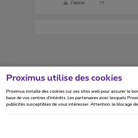
J'aime
Proximus utilise des cookies
Proximus installe des cookies sur ses sites web pour assurer le bon
base de vos centres d’intérêts. Les partenaires avec lesquels Prox
publicités susceptibles de vous intéresser. Attention, le blocage d
Tous droits réservés. ©
2026
Conditions générales, info 
Vie privée
Politique de ge
Ce site a été créé et est gér
Boulevard du Roi Albert II 27