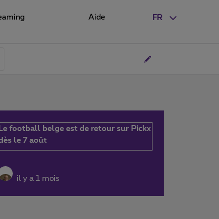
eaming
Aide
FR
Le football belge est de retour sur Pickx
dès le 7 août
il y a 1 mois