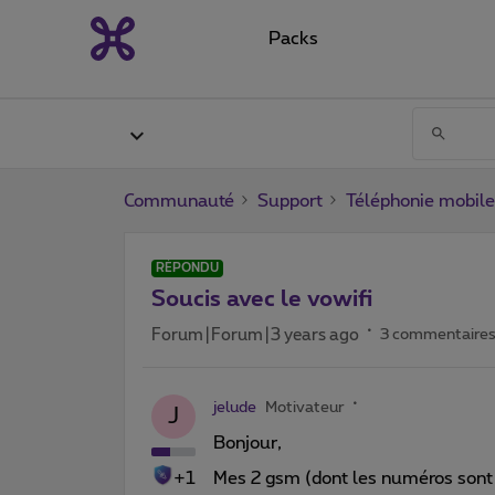
Packs
Communauté
Support
Téléphonie mobile
RÉPONDU
Soucis avec le vowifi
Forum|Forum|3 years ago
3 commentaire
jelude
Motivateur
J
Bonjour,
+1
Mes 2 gsm (dont les numéros sont r