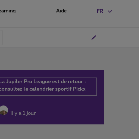
eaming
Aide
FR
La Jupiler Pro League est de retour :
consultez le calendrier sportif Pickx
il y a 1 jour