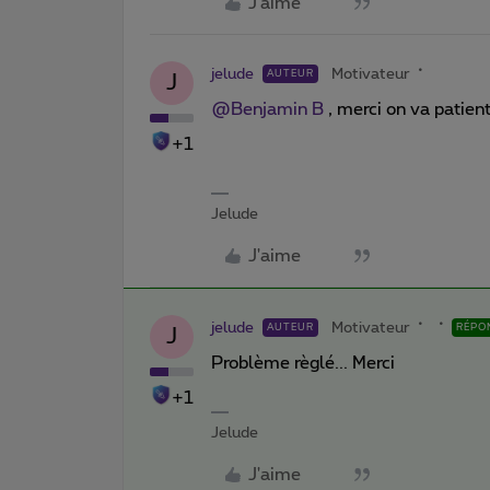
J'aime
jelude
Motivateur
AUTEUR
J
@Benjamin B
, merci on va patient
+1
Jelude
J'aime
jelude
Motivateur
AUTEUR
RÉPO
J
Problème règlé... Merci
+1
Jelude
J'aime