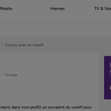
Mobile
Internet
TV & Str
Soucis avec le vowifi
s
72 vues
epris dans mon profil) se servaient du vowifi pour