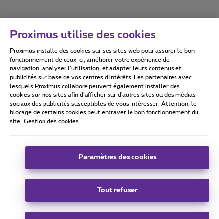
Proximus utilise des cookies
Proximus installe des cookies sur ses sites web pour assurer le bon
Conditions d'utilisation
Accessibility statement
fonctionnement de ceux-ci, améliorer votre expérience de
navigation, analyser l’utilisation, et adapter leurs contenus et
publicités sur base de vos centres d’intérêts. Les partenaires avec
lesquels Proximus collabore peuvent également installer des
cookies sur nos sites afin d’afficher sur d'autres sites ou des médias
sociaux des publicités susceptibles de vous intéresser. Attention, le
Tous droits réservés. ©
2026
Proximus
blocage de certains cookies peut entraver le bon fonctionnement du
site.
Gestion des cookies
Conditions générales, info consommateur
Liste des prix et tarifs
Accessibilité
Vie privée
Politique de gestion des cookies
Cookie manager
Coordonnées de l’entreprise
Paramètres des cookies
Ce site a été créé et est géré conformément au droit belge.
Boulevard du Roi Albert II 27 - B-1030 Bruxelles.
Tout refuser
Carrier & Wholesale Solutions