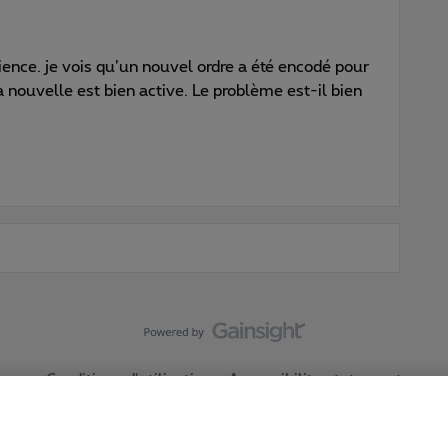
ence. je vois qu’un nouvel ordre a été encodé pour
 nouvelle est bien active. Le problème est-il bien
Conditions d'utilisation
Accessibility statement