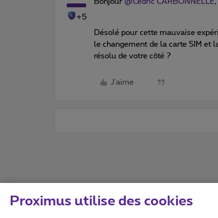
Bonjour
@Cedric CARBONNELLE
,
+5
Désolé pour cette mauvaise expéri
le changement de la carte SIM et la
résolu de votre côté ?
J'aime
Proximus utilise des cookies