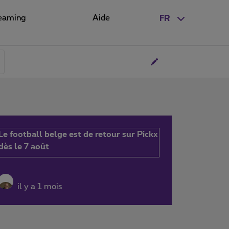
eaming
Aide
FR
Le football belge est de retour sur Pickx
dès le 7 août
il y a 1 mois