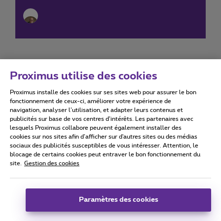
Proximus utilise des cookies
Proximus installe des cookies sur ses sites web pour assurer le bon
Conditions d'utilisation
Accessibility statement
fonctionnement de ceux-ci, améliorer votre expérience de
navigation, analyser l’utilisation, et adapter leurs contenus et
publicités sur base de vos centres d’intérêts. Les partenaires avec
lesquels Proximus collabore peuvent également installer des
cookies sur nos sites afin d’afficher sur d'autres sites ou des médias
sociaux des publicités susceptibles de vous intéresser. Attention, le
Tous droits réservés. ©
2026
Proximus
blocage de certains cookies peut entraver le bon fonctionnement du
site.
Gestion des cookies
Conditions générales, info consommateur
Liste des prix et tarifs
Accessibilité
Vie privée
Politique de gestion des cookies
Cookie manager
Coordonnées de l’entreprise
Paramètres des cookies
Ce site a été créé et est géré conformément au droit belge.
Boulevard du Roi Albert II 27 - B-1030 Bruxelles.