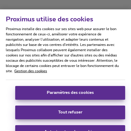
Proximus utilise des cookies
Proximus installe des cookies sur ses sites web pour assurer le bon
Conditions d'utilisation
Accessibility statement
fonctionnement de ceux-ci, améliorer votre expérience de
navigation, analyser l’utilisation, et adapter leurs contenus et
publicités sur base de vos centres d’intérêts. Les partenaires avec
lesquels Proximus collabore peuvent également installer des
cookies sur nos sites afin d’afficher sur d'autres sites ou des médias
sociaux des publicités susceptibles de vous intéresser. Attention, le
Tous droits réservés. ©
2026
Proximus
blocage de certains cookies peut entraver le bon fonctionnement du
site.
Gestion des cookies
Conditions générales, info consommateur
Liste des prix et tarifs
Accessibilité
Vie privée
Politique de gestion des cookies
Cookie manager
Coordonnées de l’entreprise
Paramètres des cookies
Ce site a été créé et est géré conformément au droit belge.
Boulevard du Roi Albert II 27 - B-1030 Bruxelles.
Tout refuser
Carrier & Wholesale Solutions