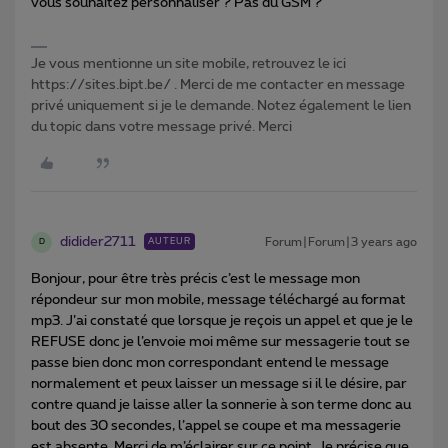
vous souhaitez personnaliser ? Pas du GSM ?
Je vous mentionne un site mobile, retrouvez le ici
https://sites.bipt.be/ . Merci de me contacter en message
privé uniquement si je le demande. Notez également le lien
du topic dans votre message privé. Merci
didider2711
Forum|Forum|3 years ago
AUTEUR
D
Bonjour, pour être très précis c’est le message mon
répondeur sur mon mobile, message téléchargé au format
mp3. J’ai constaté que lorsque je reçois un appel et que je le
REFUSE donc je l’envoie moi même sur messagerie tout se
passe bien donc mon correspondant entend le message
normalement et peux laisser un message si il le désire, par
contre quand je laisse aller la sonnerie à son terme donc au
bout des 30 secondes, l’appel se coupe et ma messagerie
est absente. Merci de m’éclairer sur ce point. Je précise que