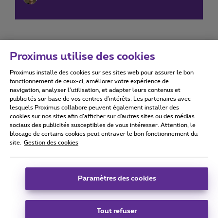
Proximus utilise des cookies
Proximus installe des cookies sur ses sites web pour assurer le bon
Conditions d'utilisation
Accessibility statement
fonctionnement de ceux-ci, améliorer votre expérience de
navigation, analyser l’utilisation, et adapter leurs contenus et
publicités sur base de vos centres d’intérêts. Les partenaires avec
lesquels Proximus collabore peuvent également installer des
cookies sur nos sites afin d’afficher sur d'autres sites ou des médias
sociaux des publicités susceptibles de vous intéresser. Attention, le
Tous droits réservés. ©
2026
Proximus
blocage de certains cookies peut entraver le bon fonctionnement du
site.
Gestion des cookies
Conditions générales, info consommateur
Liste des prix et tarifs
Accessibilité
Vie privée
Politique de gestion des cookies
Cookie manager
Coordonnées de l’entreprise
Paramètres des cookies
Ce site a été créé et est géré conformément au droit belge.
Boulevard du Roi Albert II 27 - B-1030 Bruxelles.
Tout refuser