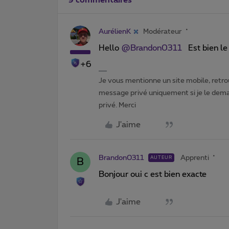
AurélienK
Modérateur
Hello ​
@Brandon0311
Est bien le 
+6
Je vous mentionne un site mobile, retrou
message privé uniquement si je le dema
privé. Merci
J'aime
Brandon0311
Apprenti
AUTEUR
B
Bonjour oui c est bien exacte
J'aime