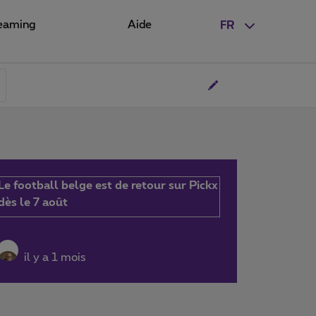
eaming
Aide
FR
Le football belge est de retour sur Pickx
dès le 7 août
il y a 1 mois