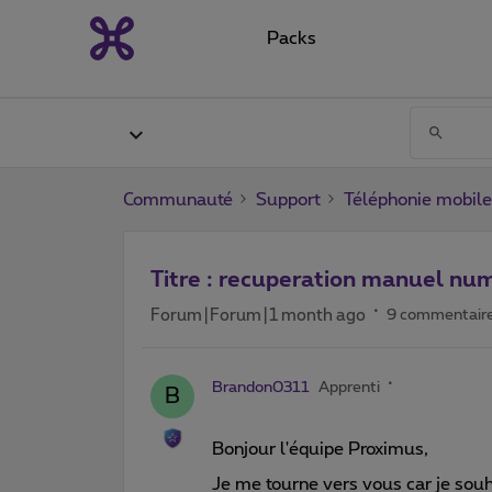
Packs
Communauté
Support
Téléphonie mobile
Titre : recuperation manuel nu
Forum|Forum|1 month ago
9 commentair
Brandon0311
Apprenti
B
Bonjour l'équipe Proximus,
Je me tourne vers vous car je so