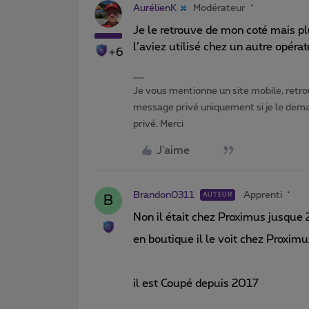
AurélienK
Modérateur
Je le retrouve de mon coté mais p
l’aviez utilisé chez un autre opérat
+6
Je vous mentionne un site mobile, retrou
message privé uniquement si je le dema
privé. Merci
J'aime
Brandon0311
Apprenti
AUTEUR
B
Non il était chez Proximus jusqu
en boutique il le voit chez Proxim
il est Coupé depuis 2017