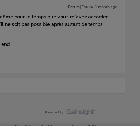
Forum|Forum|1 month ago
e même pour le temps que vous m’avez accorder
’il ne soit pas possible après autant de temps
k end
Conditions d'utilisation
Accessibility statement