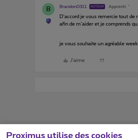
Brandon0311
Apprenti
AUTEUR
B
D’accord je vous remercie tout d
afin de m’aider et je comprends qu
je vous souhaite un agréable wee
J'aime
Proximus utilise des cookies