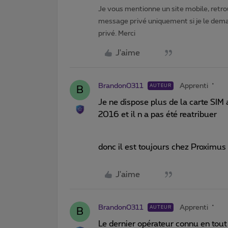
Je vous mentionne un site mobile, retrou
message privé uniquement si je le dema
privé. Merci
J'aime
Brandon0311
Apprenti
AUTEUR
B
Je ne dispose plus de la carte SIM a
2016 et il n a pas été reatribuer
donc il est toujours chez Proximus
J'aime
Brandon0311
Apprenti
AUTEUR
B
Le dernier opérateur connu en tou