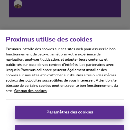
Proximus utilise des cookies
Proximus installe des cookies sur ses sites web pour assurer le bon
Conditions d'utilisation
Accessibility statement
fonctionnement de ceux-ci, améliorer votre expérience de
navigation, analyser l’utilisation, et adapter leurs contenus et
publicités sur base de vos centres d’intérêts. Les partenaires avec
lesquels Proximus collabore peuvent également installer des
cookies sur nos sites afin d’afficher sur d'autres sites ou des médias
sociaux des publicités susceptibles de vous intéresser. Attention, le
Tous droits réservés. ©
2026
Proximus
blocage de certains cookies peut entraver le bon fonctionnement du
site.
Gestion des cookies
Conditions générales, info consommateur
Liste des prix et tarifs
Accessibilité
Vie privée
Politique de gestion des cookies
Cookie manager
Coordonnées de l’entreprise
Paramètres des cookies
Ce site a été créé et est géré conformément au droit belge.
Boulevard du Roi Albert II 27 - B-1030 Bruxelles.