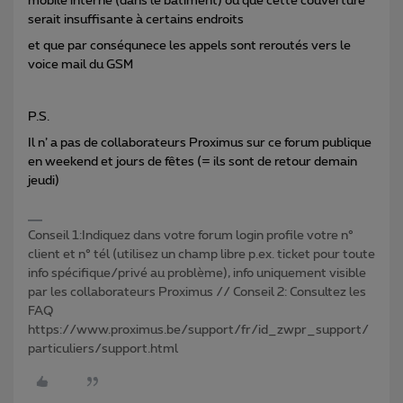
mobile interne (dans le bâtiment) ou que cette couverture
serait insuffisante à certains endroits
et que par conséqunece les appels sont reroutés vers le
voice mail du GSM
P.S.
Il n’ a pas de collaborateurs Proximus sur ce forum publique
en weekend et jours de fêtes (= ils sont de retour demain
jeudi)
Conseil 1:Indiquez dans votre forum login profile votre n°
client et n° tél (utilisez un champ libre p.ex. ticket pour toute
info spécifique/privé au problème), info uniquement visible
par les collaborateurs Proximus // Conseil 2: Consultez les
FAQ
https://www.proximus.be/support/fr/id_zwpr_support/
particuliers/support.html