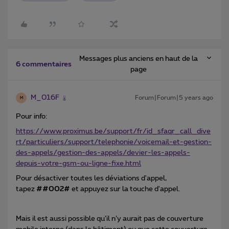
Messages plus anciens en haut de la
6 commentaires
page
M_016F
Forum|Forum|5 years ago
M
Pour info:
https://www.proximus.be/support/fr/id_sfaqr_call_dive
rt/particuliers/support/telephonie/voicemail-et-gestion-
des-appels/gestion-des-appels/devier-les-appels-
depuis-votre-gsm-ou-ligne-fixe.html
Pour désactiver toutes les déviations d'appel,
tapez
##002#
et appuyez sur la touche d'appel.
Mais il est aussi possible qu’il n’y aurait pas de couverture