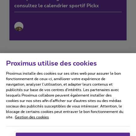
consultez le calendrier sportif Pickx
Proximus utilise des cookies
Proximus installe des cookies sur ses sites web pour assurer le bon
Conditions d'utilisation
Accessibility statement
fonctionnement de ceux-ci, améliorer votre expérience de
navigation, analyser l’utilisation, et adapter leurs contenus et
publicités sur base de vos centres d’intérêts. Les partenaires avec
lesquels Proximus collabore peuvent également installer des
cookies sur nos sites afin d’afficher sur d'autres sites ou des médias
sociaux des publicités susceptibles de vous intéresser. Attention, le
Tous droits réservés. ©
2026
Proximus
blocage de certains cookies peut entraver le bon fonctionnement du
site.
Gestion des cookies
Conditions générales, info consommateur
Liste des prix et tarifs
Accessibilité
Vie privée
Politique de gestion des cookies
Cookie manager