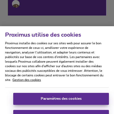
Proximus utilise des cookies
Proximus installe des cookies sur ses sites web pour assurer le bon
Conditions d'utilisation
Accessibility statement
fonctionnement de ceux-ci, améliorer votre expérience de
navigation, analyser l’utilisation, et adapter leurs contenus et
publicités sur base de vos centres d’intérêts. Les partenaires avec
lesquels Proximus collabore peuvent également installer des
cookies sur nos sites afin d’afficher sur d'autres sites ou des médias
sociaux des publicités susceptibles de vous intéresser. Attention, le
Tous droits réservés. ©
2026
Proximus
blocage de certains cookies peut entraver le bon fonctionnement du
site.
Gestion des cookies
Conditions générales, info consommateur
Liste des prix et tarifs
Accessibilité
Vie privée
Politique de gestion des cookies
Cookie manager
Coordonnées de l’entreprise
Paramètres des cookies
Ce site a été créé et est géré conformément au droit belge.
Boulevard du Roi Albert II 27 - B-1030 Bruxelles.