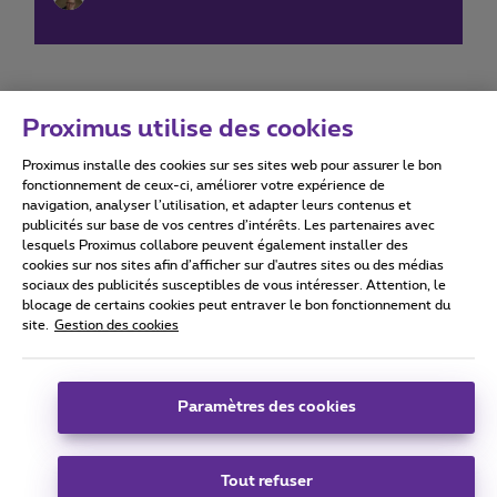
Proximus utilise des cookies
Proximus installe des cookies sur ses sites web pour assurer le bon
Conditions d'utilisation
Accessibility statement
fonctionnement de ceux-ci, améliorer votre expérience de
navigation, analyser l’utilisation, et adapter leurs contenus et
publicités sur base de vos centres d’intérêts. Les partenaires avec
lesquels Proximus collabore peuvent également installer des
cookies sur nos sites afin d’afficher sur d'autres sites ou des médias
sociaux des publicités susceptibles de vous intéresser. Attention, le
Tous droits réservés. ©
2026
Proximus
blocage de certains cookies peut entraver le bon fonctionnement du
site.
Gestion des cookies
Conditions générales, info consommateur
Liste des prix et tarifs
Accessibilité
Vie privée
Politique de gestion des cookies
Cookie manager
Coordonnées de l’entreprise
Paramètres des cookies
Ce site a été créé et est géré conformément au droit belge.
Boulevard du Roi Albert II 27 - B-1030 Bruxelles.
Tout refuser