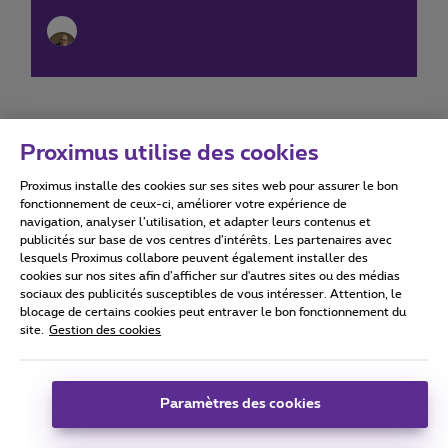
Proximus utilise des cookies
Proximus installe des cookies sur ses sites web pour assurer le bon
Conditions d'utilisation
Accessibility statement
fonctionnement de ceux-ci, améliorer votre expérience de
navigation, analyser l’utilisation, et adapter leurs contenus et
publicités sur base de vos centres d’intérêts. Les partenaires avec
lesquels Proximus collabore peuvent également installer des
cookies sur nos sites afin d’afficher sur d'autres sites ou des médias
sociaux des publicités susceptibles de vous intéresser. Attention, le
Tous droits réservés. ©
2026
Proximus
blocage de certains cookies peut entraver le bon fonctionnement du
site.
Gestion des cookies
Conditions générales, info consommateur
Liste des prix et tarifs
Accessibilité
Vie privée
Politique de gestion des cookies
Cookie manager
Coordonnées de l’entreprise
Paramètres des cookies
Ce site a été créé et est géré conformément au droit belge.
Boulevard du Roi Albert II 27 - B-1030 Bruxelles.