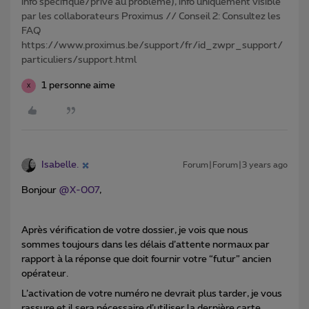
info spécifique/privé au problème), info uniquement visible
par les collaborateurs Proximus // Conseil 2: Consultez les
FAQ
https://www.proximus.be/support/fr/id_zwpr_support/
particuliers/support.html
1 personne aime
X
Isabelle.
Forum|Forum|3 years ago
Bonjour
@X-007
,
Après vérification de votre dossier, je vois que nous
sommes toujours dans les délais d’attente normaux par
rapport à la réponse que doit fournir votre “futur” ancien
opérateur.
L’activation de votre numéro ne devrait plus tarder, je vous
rassure et il sera nécessaire d’utiliser la dernière carte