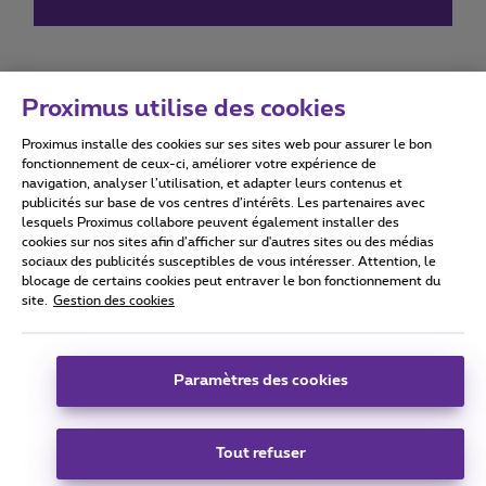
Proximus utilise des cookies
Proximus installe des cookies sur ses sites web pour assurer le bon
Conditions d'utilisation
Accessibility statement
fonctionnement de ceux-ci, améliorer votre expérience de
navigation, analyser l’utilisation, et adapter leurs contenus et
publicités sur base de vos centres d’intérêts. Les partenaires avec
lesquels Proximus collabore peuvent également installer des
cookies sur nos sites afin d’afficher sur d'autres sites ou des médias
sociaux des publicités susceptibles de vous intéresser. Attention, le
Tous droits réservés. ©
2026
Proximus
blocage de certains cookies peut entraver le bon fonctionnement du
site.
Gestion des cookies
Conditions générales, info consommateur
Liste des prix et tarifs
Accessibilité
Vie privée
Politique de gestion des cookies
Cookie manager
Coordonnées de l’entreprise
Paramètres des cookies
Ce site a été créé et est géré conformément au droit belge.
Boulevard du Roi Albert II 27 - B-1030 Bruxelles.
Tout refuser