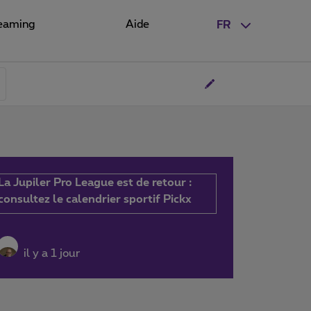
eaming
Aide
FR
La Jupiler Pro League est de retour :
consultez le calendrier sportif Pickx
il y a 1 jour