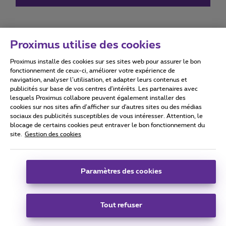
Proximus utilise des cookies
Proximus installe des cookies sur ses sites web pour assurer le bon
Conditions d'utilisation
Accessibility statement
fonctionnement de ceux-ci, améliorer votre expérience de
navigation, analyser l’utilisation, et adapter leurs contenus et
publicités sur base de vos centres d’intérêts. Les partenaires avec
lesquels Proximus collabore peuvent également installer des
cookies sur nos sites afin d’afficher sur d'autres sites ou des médias
sociaux des publicités susceptibles de vous intéresser. Attention, le
Tous droits réservés. ©
2026
Proximus
blocage de certains cookies peut entraver le bon fonctionnement du
site.
Gestion des cookies
Conditions générales, info consommateur
Liste des prix et tarifs
Accessibilité
Vie privée
Politique de gestion des cookies
Cookie manager
Coordonnées de l’entreprise
Paramètres des cookies
Ce site a été créé et est géré conformément au droit belge.
Boulevard du Roi Albert II 27 - B-1030 Bruxelles.
Tout refuser