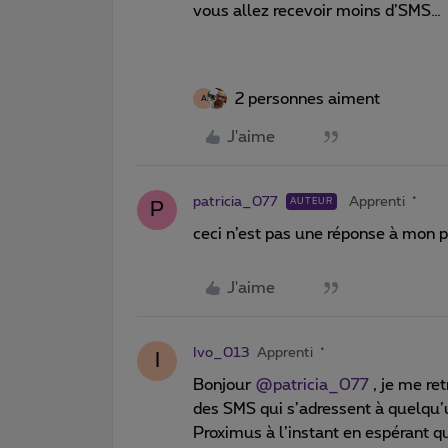
vous allez recevoir moins d’SMS…
2 personnes aiment
A
J'aime
patricia_077
Apprenti
AUTEUR
P
ceci n’est pas une réponse à mon 
J'aime
Ivo_013
Apprenti
I
Bonjour
@patricia_077
, je me re
des SMS qui s’adressent à quelqu’u
Proximus à l’instant en espérant q