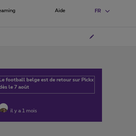
eaming
Aide
FR
Le football belge est de retour sur Pickx
dès le 7 août
il y a 1 mois