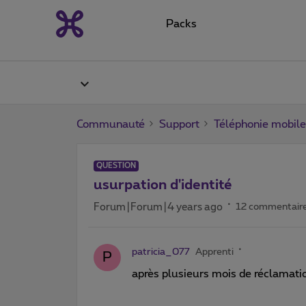
Packs
Communauté
Support
Téléphonie mobile
QUESTION
usurpation d'identité
Forum|Forum|4 years ago
12 commentair
patricia_077
Apprenti
P
après plusieurs mois de réclamatio