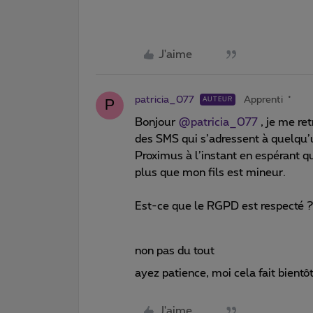
J'aime
patricia_077
Apprenti
AUTEUR
P
Bonjour
@patricia_077
, je me re
des SMS qui s’adressent à quelqu’u
Proximus à l’instant en espérant q
plus que mon fils est mineur.
Est-ce que le RGPD est respecté 
non pas du tout
ayez patience, moi cela fait bientô
J'aime