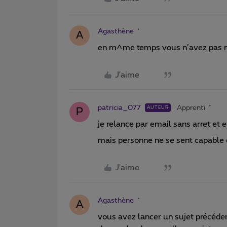
Agasthène
A
en m^me temps vous n’avez pas rel
J'aime
patricia_077
Apprenti
AUTEUR
P
je relance par email sans arret et e
mais personne ne se sent capable 
J'aime
Agasthène
A
vous avez lancer un sujet précéd