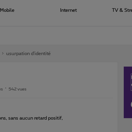
Mobile
Internet
TV & Str
usurpation d'identité
es
542 vues
ns, sans aucun retard positif,