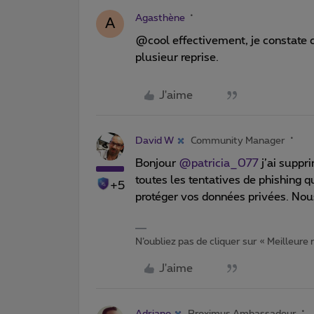
Agasthène
A
@cool effectivement, je constate c
plusieur reprise.
J'aime
David W
Community Manager
Bonjour
@patricia_077
j’ai suppr
toutes les tentatives de phishing 
+5
protéger vos données privées. Nous
N’oubliez pas de cliquer sur « Meilleure
J'aime
Adriano
Proximus Ambassadeur