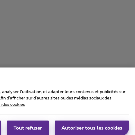
nalyser l’utilisation, et adapter leurs contenus et publicités sur
in d’afficher sur d'autres sites ou des médias sociaux des
n des cookies
rrier & Wholesale Solutions
oximus Group
|
Telindus
Tout refuser
Autoriser tous les cookies
bs
|
Sitemap