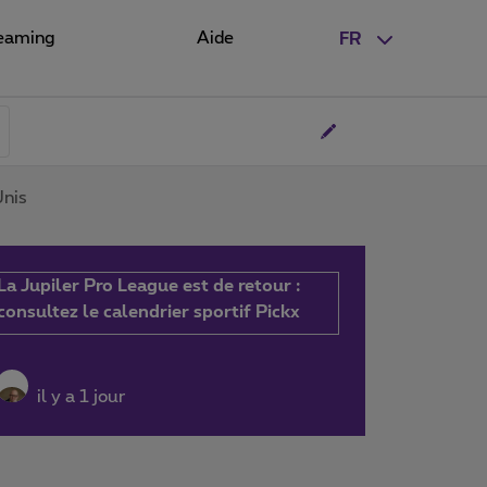
eaming
Aide
FR
Unis
La Jupiler Pro League est de retour :
consultez le calendrier sportif Pickx
il y a 1 jour