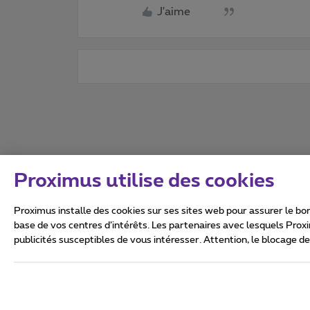
J'aime
Proximus utilise des cookies
Proximus installe des cookies sur ses sites web pour assurer le bon
base de vos centres d’intérêts. Les partenaires avec lesquels Prox
publicités susceptibles de vous intéresser. Attention, le blocage d
Tous droits réservés. ©
2026
Conditions générales, info 
Vie privée
Politique de ge
Ce site a été créé et est gér
Boulevard du Roi Albert II 27