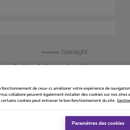
Conditions d'utilisation
Accessibility statement
 fonctionnement de ceux-ci, améliorer votre expérience de navigation, a
imus collabore peuvent également installer des cookies sur nos sites af
e certains cookies peut entraver le bon fonctionnement du site.
Gestio
Proximus
consommateur
Liste des prix et tarifs
Accessibilité
stion des cookies
Cookie manager
Coordonnées de l’entreprise
Ca
é conformément au droit belge.
Pr
Paramètres des cookies
 - B-1030 Bruxelles.
Jo