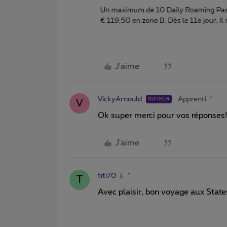
J'aime
VickyArnould
Apprenti
AUTEUR
V
Ok super merci pour vos réponses
J'aime
titi70
T
Avec plaisir, bon voyage aux States