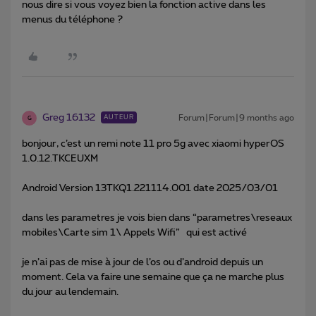
nous dire si vous voyez bien la fonction active dans les
menus du téléphone ?
Greg 16132
Forum|Forum|9 months ago
AUTEUR
G
bonjour, c’est un remi note 11 pro 5g avec xiaomi hyperOS
1.0.12.TKCEUXM
Android Version 13TKQ1.221114.001 date 2025/03/01
dans les parametres je vois bien dans “parametres\reseaux
mobiles\Carte sim 1\ Appels Wifi” qui est activé
je n’ai pas de mise à jour de l’os ou d’android depuis un
moment. Cela va faire une semaine que ça ne marche plus
du jour au lendemain.