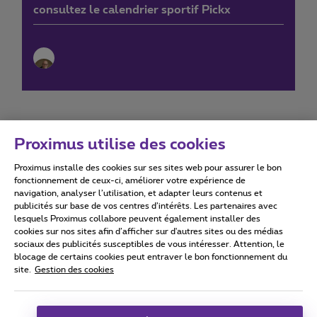
consultez le calendrier sportif Pickx
Proximus utilise des cookies
Proximus installe des cookies sur ses sites web pour assurer le bon
Conditions d'utilisation
Accessibility statement
fonctionnement de ceux-ci, améliorer votre expérience de
navigation, analyser l’utilisation, et adapter leurs contenus et
publicités sur base de vos centres d’intérêts. Les partenaires avec
lesquels Proximus collabore peuvent également installer des
cookies sur nos sites afin d’afficher sur d'autres sites ou des médias
sociaux des publicités susceptibles de vous intéresser. Attention, le
Tous droits réservés. ©
2026
Proximus
blocage de certains cookies peut entraver le bon fonctionnement du
site.
Gestion des cookies
Conditions générales, info consommateur
Liste des prix et tarifs
Accessibilité
Vie privée
Politique de gestion des cookies
Cookie manager
Coordonnées de l’entreprise