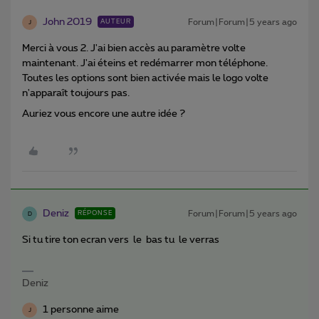
John 2019
Forum|Forum|5 years ago
AUTEUR
J
Merci à vous 2. J'ai bien accès au paramètre volte
maintenant. J'ai éteins et redémarrer mon téléphone.
Toutes les options sont bien activée mais le logo volte
n'apparaît toujours pas.
Auriez vous encore une autre idée ?
Deniz
Forum|Forum|5 years ago
RÉPONSE
D
Si tu tire ton ecran vers le bas tu le verras
Deniz
1 personne aime
J