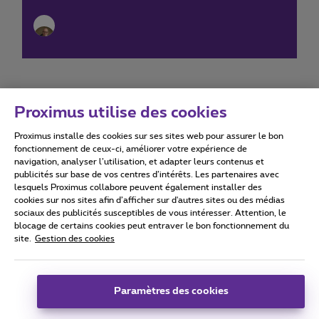
Proximus utilise des cookies
Proximus installe des cookies sur ses sites web pour assurer le bon
Conditions d'utilisation
Accessibility statement
fonctionnement de ceux-ci, améliorer votre expérience de
navigation, analyser l’utilisation, et adapter leurs contenus et
publicités sur base de vos centres d’intérêts. Les partenaires avec
lesquels Proximus collabore peuvent également installer des
cookies sur nos sites afin d’afficher sur d'autres sites ou des médias
sociaux des publicités susceptibles de vous intéresser. Attention, le
Tous droits réservés. ©
2026
Proximus
blocage de certains cookies peut entraver le bon fonctionnement du
site.
Gestion des cookies
Conditions générales, info consommateur
Liste des prix et tarifs
Accessibilité
Vie privée
Politique de gestion des cookies
Cookie manager
Coordonnées de l’entreprise
Paramètres des cookies
Ce site a été créé et est géré conformément au droit belge.
Boulevard du Roi Albert II 27 - B-1030 Bruxelles.