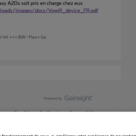
axy A20s soit pris en charge chez eux
ploads/images/docs/Vowifi_device_FR.pdf
TV 4K +++ BW • Flex+ Go
Conditions d'utilisation
Accessibility statement