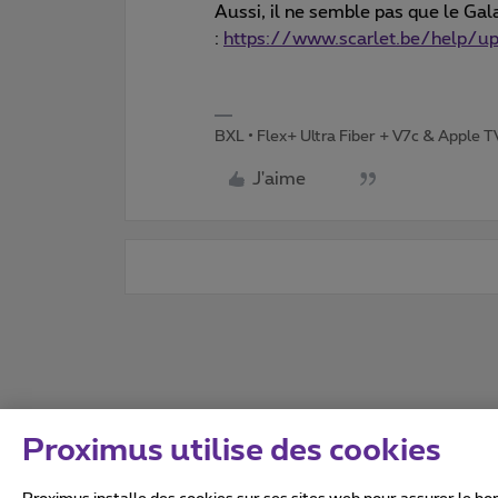
Aussi, il ne semble pas que le Gal
:
https://www.scarlet.be/help/u
BXL • Flex+ Ultra Fiber + V7c & Apple 
J'aime
Proximus utilise des cookies