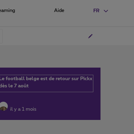
eaming
Aide
FR
Le football belge est de retour sur Pickx
dès le 7 août
il y a 1 mois