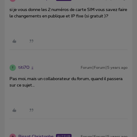
si je vous donne les 2 numéros de carte SIM vous savez faire
le changements en publique et IP fixe (si gratuit )?
titi70
Forum|Forum|5 years ago
T
Pas moi, mais un collaborateur du forum, quand il passera
sur ce sujet…
Bissot Christophe
Forum|Forum|5 years ago
AUTEUR
B