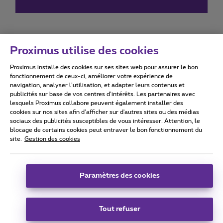
Proximus utilise des cookies
Proximus installe des cookies sur ses sites web pour assurer le bon
Conditions d'utilisation
Accessibility statement
fonctionnement de ceux-ci, améliorer votre expérience de
navigation, analyser l’utilisation, et adapter leurs contenus et
publicités sur base de vos centres d’intérêts. Les partenaires avec
lesquels Proximus collabore peuvent également installer des
cookies sur nos sites afin d’afficher sur d'autres sites ou des médias
sociaux des publicités susceptibles de vous intéresser. Attention, le
Tous droits réservés. ©
2026
Proximus
blocage de certains cookies peut entraver le bon fonctionnement du
site.
Gestion des cookies
Conditions générales, info consommateur
Liste des prix et tarifs
Accessibilité
Vie privée
Politique de gestion des cookies
Cookie manager
Coordonnées de l’entreprise
Paramètres des cookies
Ce site a été créé et est géré conformément au droit belge.
Boulevard du Roi Albert II 27 - B-1030 Bruxelles.
Tout refuser