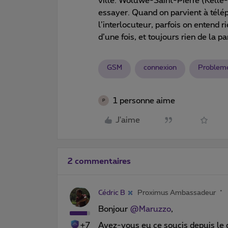
ville. Woluwe-Saint-Pierre (Kelle
essayer. Quand on parvient à télé
l’interlocuteur, parfois on entend r
d’une fois, et toujours rien de la p
GSM
connexion
Problem
1 personne aime
P
J'aime
2 commentaires
Cédric B
Proximus Ambassadeur
Bonjour
@Maruzzo
,
+7
Avez-vous eu ce soucis depuis le