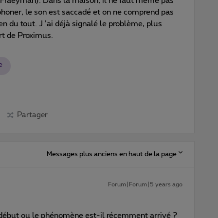
-Fraeyman). Dans la maison, il ne faut même pas
phoner, le son est saccadé et on ne comprend pas
ien du tout. J ’ai déjà signalé le problème, plus
art de Proximus.
e
Partager
Messages plus anciens en haut de la page
Forum|Forum|5 years ago
 début ou le phénomène est-il récemment arrivé ?