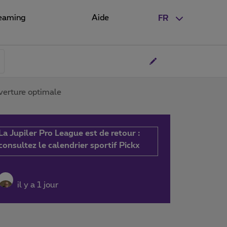
eaming
Aide
FR
verture optimale
La Jupiler Pro League est de retour :
consultez le calendrier sportif Pickx
il y a 1 jour