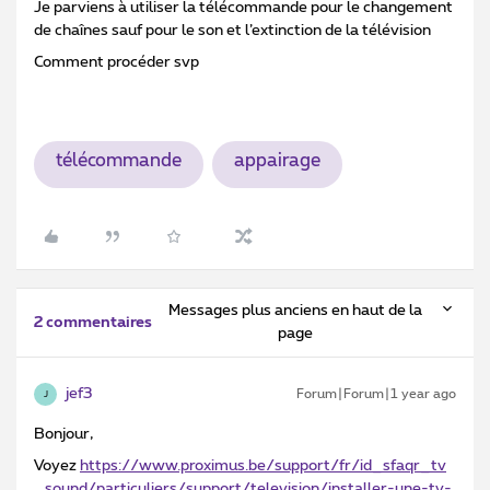
Je parviens à utiliser la télécommande pour le changement
de chaînes sauf pour le son et l’extinction de la télévision
Comment procéder svp
télécommande
appairage
Messages plus anciens en haut de la
2 commentaires
page
jef3
Forum|Forum|1 year ago
J
Bonjour,
Voyez
https://www.proximus.be/support/fr/id_sfaqr_tv
_sound/particuliers/support/television/installer-une-tv-